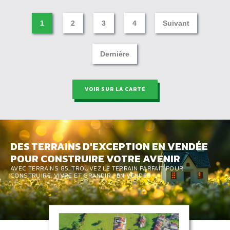
1
2
3
4
Suivant
Dernière
VOIR SUR LA CARTE
DES TERRAINS D'EXCEPTION EN VENDÉE
POUR CONSTRUIRE VOTRE AVENIR
AVEC TERRAINS 85, TROUVEZ LE TERRAIN PARFAIT POUR
CONSTRUIRE, VIVRE ET GRANDIR… EN VENDÉE.