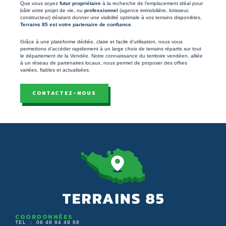
Que vous soyez
futur propriétaire
à la recherche de l’emplacement idéal pour
bâtir votre projet de vie, ou
professionnel
(agence immobilière, lotisseur,
constructeur) désirant donner une visibilité optimale à vos terrains disponibles,
Terrains 85 est votre partenaire de confiance
.
Grâce à une plateforme dédiée, claire et facile d’utilisation, nous vous
permettons d’accéder rapidement à un large choix de terrains répartis sur tout
le département de la Vendée. Notre connaissance du territoire vendéen, alliée
à un réseau de partenaires locaux, nous permet de proposer des offres
variées, fiables et actualisées.
CONTACTEZ-NOUS
COORDONNÉES
TEL : 06 48 84 49 68